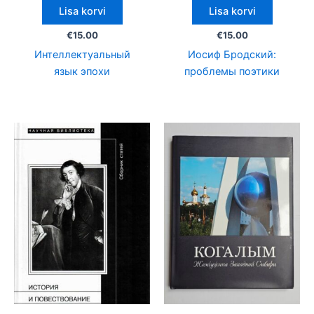
Lisa korvi
Lisa korvi
€
15.00
€
15.00
Интеллектуальный
Иосиф Бродский:
язык эпохи
проблемы поэтики