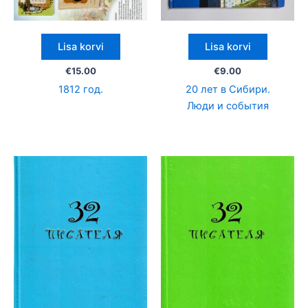
Lisa korvi
Lisa korvi
€
15.00
€
9.00
1812 год.
20 лет в Сибири.
Люди и события