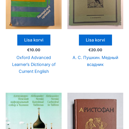
Lisa korvi
Lisa korvi
€
10.00
€
20.00
Oxford Advanced
А. С. Пушкин. Медный
Learner’s Dictionary of
всадник
Current English