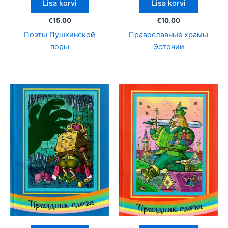
Lisa korvi
Lisa korvi
€
15.00
€
10.00
Поэты Пушкинской
Православные храмы
поры
Эстонии