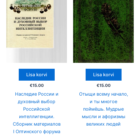
Lisa korvi
Lisa korvi
€
15.00
€
15.00
Наследие России и
Отыщи всему начало,
духовный выбор
и ты многое
Российской
поймёшь. Мудрые
интеллигенции.
мысли и афоризмы
Сборник материалов
великих людей
I Оптинского форума