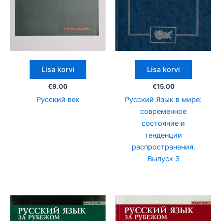
Lisa korvi
Lisa korvi
€
9.00
€
15.00
Русский век
Русский Язык в мире:
современное
состояние и
тенденции
распространения.
Выпуск 3