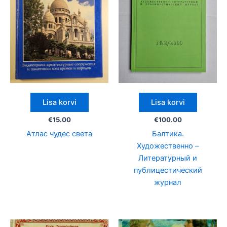
Lisa korvi
Lisa korvi
€
15.00
€
100.00
Атлас чудес света
Балтика.
Художественно –
Литературный и
публицестический
журнал