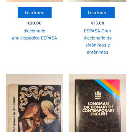
Lisa korvi
Lisa korvi
€
20.00
€
15.00
diccionario
ESPASA Gran
enciclopèdico ESPASA
diccionario de
sinònimos y
antònimos