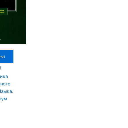
rvi
0
ика
ного
Языка.
кум