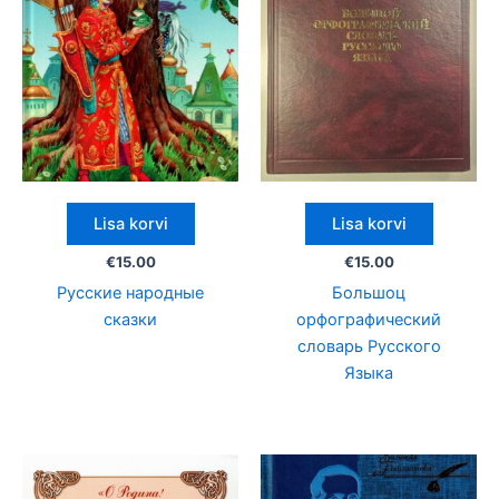
Lisa korvi
Lisa korvi
€
15.00
€
15.00
Русские народные
Большоц
сказки
орфографический
словарь Русского
Языка