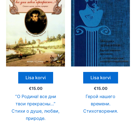
Lisa korvi
Lisa korvi
€
15.00
€
15.00
“О Родина! все дни
Герой нашего
твои прекрасны…”
времени.
Стихи о душе, любви,
Стихотворения.
природе.