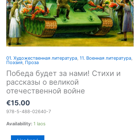
01. Художественная литература
,
11. Военная литература
,
Победа
Поэзия
,
Проза
будет
Победа будет за нами! Стихи и
за
рассказы о великой
нами!
отечественной войне
Стихи
и
€
15.00
рассказы
978-5-488-02640-7
о
великой
Availability:
1 laos
отечественной
войне