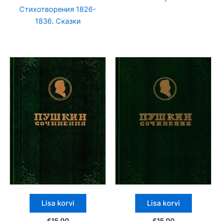
Стихотворения 1826-
1836. Сказки
Lisa korvi
Lisa korvi
€
15.00
€
15.00