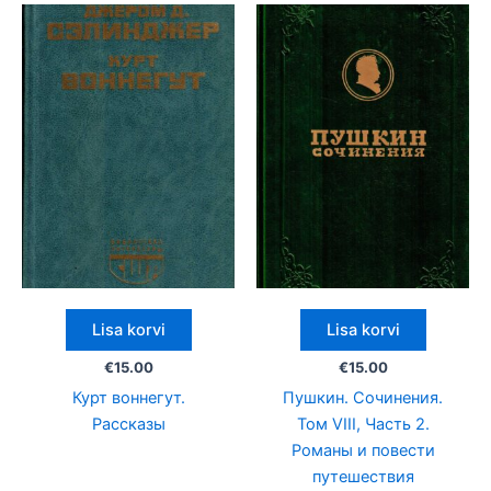
Lisa korvi
Lisa korvi
€
15.00
€
15.00
Курт воннегут.
Пушкин. Сочинения.
Рассказы
Том VIII, Часть 2.
Романы и повести
путешествия