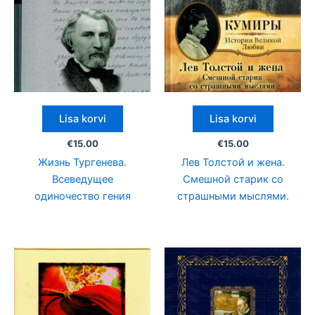
Lisa korvi
Lisa korvi
€
15.00
€
15.00
Жизнь Тургенева.
Лев Толстой и жена.
Всеведущее
Смешной старик со
одиночество гения
страшными мыслями.