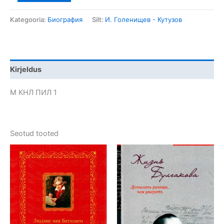
Kategooria:
Биография
Silt:
И. Голенищев - Кутузов
Kirjeldus
М КНЛ ПИЛ 1
Seotud tooted