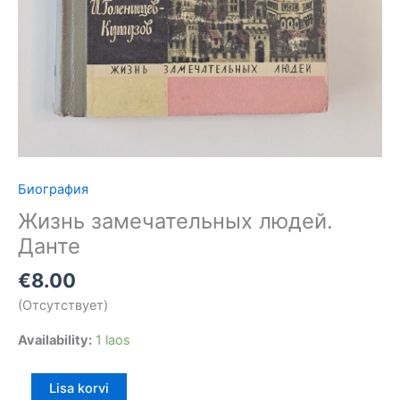
Биография
Жизнь
замечательных
Жизнь замечательных людей.
людей.
Данте
Данте
€
8.00
kogus
(Отсутствует)
Availability:
1 laos
Lisa korvi