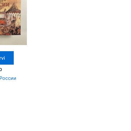
rvi
0
 России