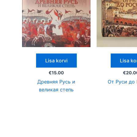
Lisa korvi
Lisa ko
€
15.00
€
20.0
Древняя Русь и
От Руси до
великая степь