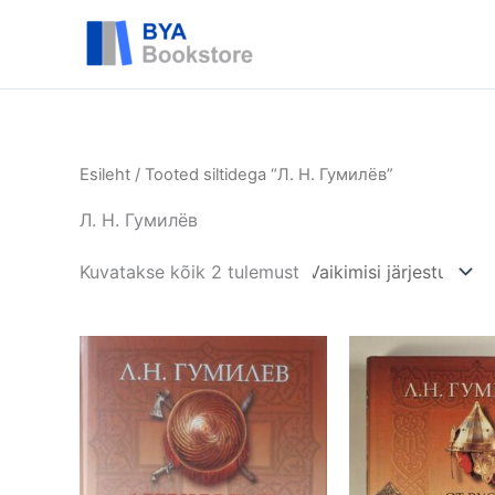
Skip
BYA
to
content
Esileht
/ Tooted siltidega “Л. Н. Гумилёв”
Л. Н. Гумилёв
Kuvatakse kõik 2 tulemust