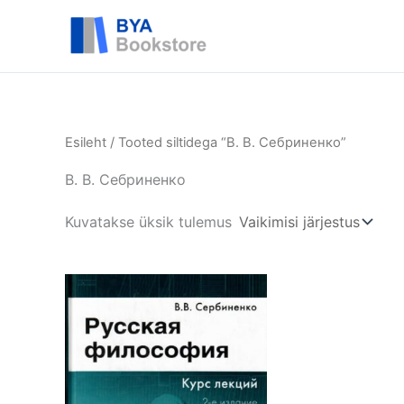
Skip
BYA
to
content
Esileht
/ Tooted siltidega “В. В. Себриненко”
В. В. Себриненко
Kuvatakse üksik tulemus