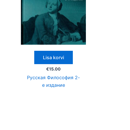
Lisa korvi
€
15.00
Русская Философия 2-
е издание