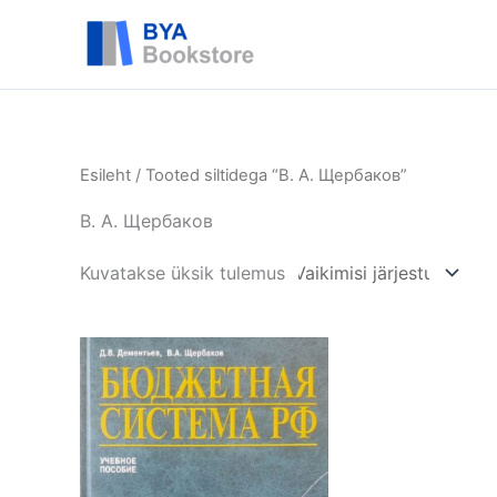
Skip
BYA
to
content
Esileht
/ Tooted siltidega “В. А. Щербаков”
В. А. Щербаков
Kuvatakse üksik tulemus