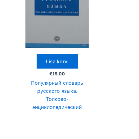
Lisa korvi
€
15.00
Популярный словарь
русского языка.
Толково-
энциклопедический