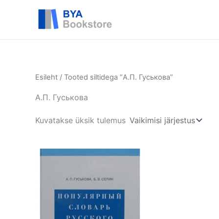
Skip
BYA
to
content
Esileht
/ Tooted siltidega “А.П. Гуськова”
А.П. Гуськова
Kuvatakse üksik tulemus